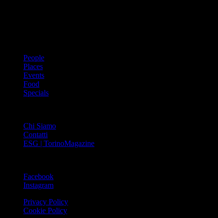
cultura urbana internazionale, reportage di viaggi, il meglio che
Torino può offrire sul fronte di enogastronomia e moda, shopping ed
arte, glamour ed eventi, cultura ed intrattenimento.
ARGOMENTI
People
Places
Events
Food
Specials
ABOUT
Chi Siamo
Contatti
ESG | TorinoMagazine
SOCIAL
Facebook
Instagram
Privacy Policy
Cookie Policy