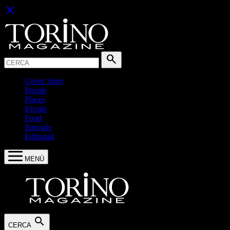
close
Cerca:
search
Cover Story
People
Places
Events
Food
Specials
Editoriali
MENÙ
search
CERCA