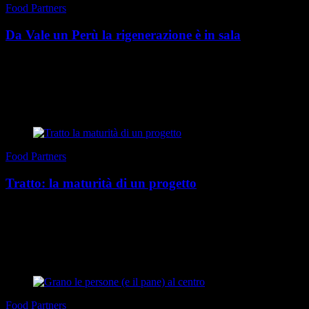
Food Partners
Da Vale un Perù la rigenerazione è in sala
Alla ricerca di ogni sfumatura del concetto di rigenerazione, anche
in ambito gastronomico, siamo andati a trovare gli amici di Vale un
Perù, in via San Paolo 52/B, uno ...
di Redazione
|
Estate 2026
Food Partners
Tratto: la maturità di un progetto
In pochi anni Tratto ha costruito una personalità ben definita,
diventando uno degli indirizzi più riconoscibili della ristorazione
torinese. Nel cuore di Torino, il pr...
di Redazione
|
Estate 2026
Food Partners