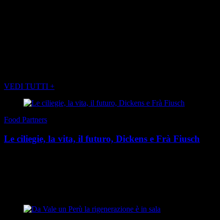
(foto FRANCO BORRELLI)
(Servizio publiredazionale)
POTREBBE INTERESSARTI ANCHE
VEDI TUTTI +
Food Partners
Le ciliegie, la vita, il futuro, Dickens e Frà Fiusch
Il termine ciliegia deriva dal latino ceresia, a sua volta derivato da
Cerasunte (oggi Giresun, in Turchia), ovvero il nome della città da
cui Lucullo, console romano, i...
di Redazione
|
Estate 2026