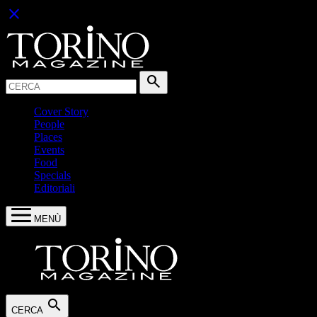
close
Cerca:
search
Cover Story
People
Places
Events
Food
Specials
Editoriali
MENÙ
search
CERCA