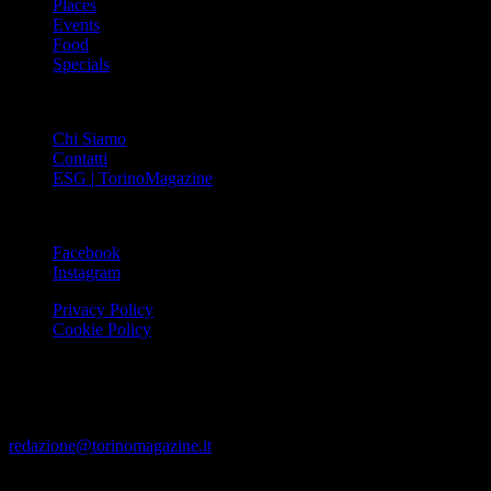
Places
Events
Food
Specials
ABOUT
Chi Siamo
Contatti
ESG | TorinoMagazine
SOCIAL
Facebook
Instagram
Privacy Policy
Cookie Policy
Le foto e i video presenti su www.torinomagazine.it possono essere
stati presi da Internet e quindi valutati di pubblico dominio. Se i
soggetti o gli autori avessero qualcosa in contrario alla
pubblicazione, lo possono segnalare alla redazione (tramite e-mail:
redazione@torinomagazine.it
)
© MEDIAPRESS SRL 2024 – All rights reserved – Corso Palestro,