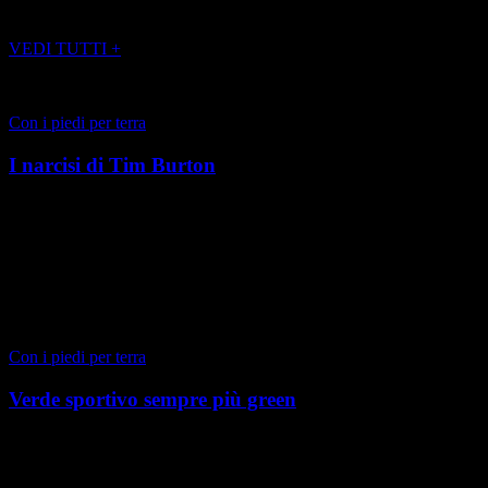
POTREBBE INTERESSARTI ANCHE
VEDI TUTTI +
Con i piedi per terra
I narcisi di Tim Burton
Torino, Inverno 2023 La nostra città sta ospitando la bellissima
mostra dedicata a Tim Burton al Museo del Cinema. La mia
deformazione professionale mi porta a ricordarv...
di Maria Lodovica Gullino
|
Autunno 2023
Con i piedi per terra
Verde sportivo sempre più green
Torino, Autunno 2023 Con la nostra città che si prepara a vivere
l’emozione delle ATP Finals, non possiamo non soffermarci sui
campi sportivi. I campi con manto in erb...