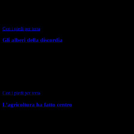
di Maria Lodovica Gullino
|
Autunno 2023
Con i piedi per terra
Gli alberi della discordia
Torino, Estate 2023 I mesi di clausura a cui siamo stati costretti negli
anni scorsi hanno certamente contribuito ad aumentare la nostra
attenzione per il verde urbano. I...
di Maria Lodovica Gullino
|
Estate 2023
Con i piedi per terra
L’agricoltura ha fatto centro
Torino, Speciale 2023 Dal 31 marzo al 2 aprile importanti temi
relativi all’agricoltura, dal cambiamento climatico al lavoro, dalla
globalizzazione al rapporto uomo-nat...