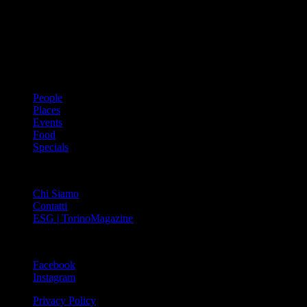
prima rivista metropolitana in Italia – si propone con un format
innovativo che offre interviste, grandi servizi fotografici, spunti di
cultura urbana internazionale, reportage di viaggi, il meglio che
Torino può offrire sul fronte di enogastronomia e moda, shopping ed
arte, glamour ed eventi, cultura ed intrattenimento.
ARGOMENTI
People
Places
Events
Food
Specials
ABOUT
Chi Siamo
Contatti
ESG | TorinoMagazine
SOCIAL
Facebook
Instagram
Privacy Policy