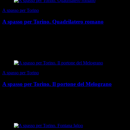
A spasso per Torino
A spasso per Torino. Quadrilatero romano
Due passi nel quadrilatero romano, un tempo zona da evitare,
diventata ora passeggiata inevitabile per vedere “le mura e gli archi e
l’erme torri degli avi nostri”,...
di Sandro Cenni
|
Autunno 2025
A spasso per Torino
A spasso per Torino. Il portone del Melograno
Bisogna andarci in zona San Salvario, in via Argentero 4, per
scorgere un pezzo unico di Liberty, un magnifico portone d’entrata
di un caratteristico palazzo: il ‘Por...
di Sandro Cenni
|
Estate 2025