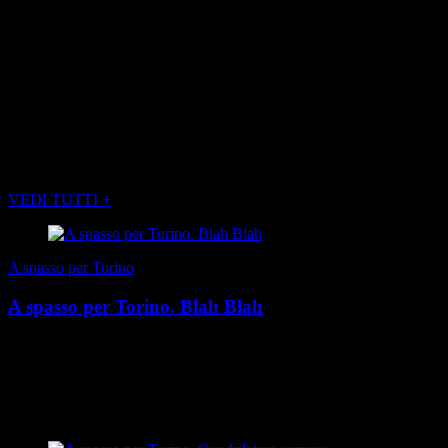
vicende della vita li porteranno a ridurre le frequentazioni e quando,
durante una serata in casa Barolo, Camillo preconizza l’avvento di
un’Italia laica e repubblicana attraverso i moti rivoluzionari. Giulia,
che sa quali lutti disordine politico e tumulti hanno recato alla sua
famiglia, paladina della chiesa cattolica e del potere costituito,
caparbia come la terra da cui proviene, risponde ferma all’amico:
«Pour moi, je suis née vendéenne, et je mourrai vendéenne».
POTREBBE INTERESSARTI ANCHE
VEDI TUTTI +
A spasso per Torino
A spasso per Torino. Blah Blah
Un posto unico, nel cuore della città a metà strada tra piazza Castello
e piazza Vittorio. Nel 1907 la prima proiezione Lumiere, poi
Cinema Po, dove Cesare Pavese che c...
di Sandro Cenni
|
Inverno 2025-2026