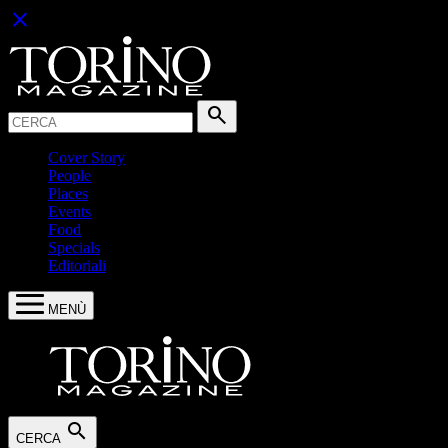
close
Cerca:
search
Cover Story
People
Places
Events
Food
Specials
Editoriali
MENÙ
search
CERCA