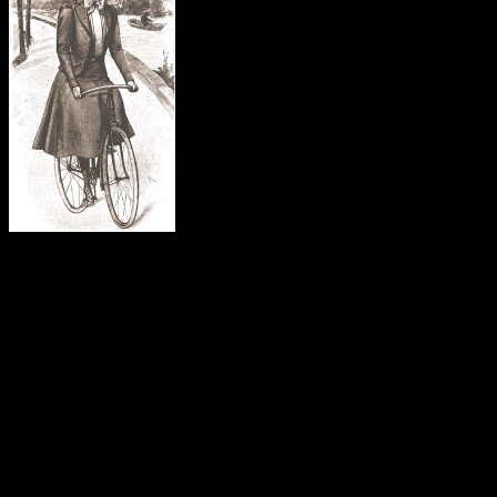
Fa caldo, una bella ragazza
passeggia nel giardino delle Tuileries
in cerca di brezza, due occhi neri e un decolleté malizioso: è Juliette
Colbert, damigella dell’imperatrice. Un giovane avvolto nei suoi
pensieri la incrocia: è Tancredi, paggio imperiale. Si guardano, un
coup de foudre li incendia, si amano e si sposano.
Lei cattolica, intelligente,
colta e ricca, di carattere vulcanico e
ostinato; lui, ultimo discendente di una nobile e ricca famiglia
piemontese, vasta cultura e profonda fede religiosa, carattere calmo e
riflessivo. La conferma del carattere di lei arriva durante un ballo a
corte; Napoleone la affronta:
«Quale fiore di leggiadria ammiro in
voi, marchesa! Peccato che siate ancora senza figli. Suvvia, che