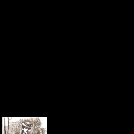
1793 fu teatro di una lotta feroce e sanguinosa tra i vandeani,
schierati tra i difensori della Corona e della Chiesa, e la Repubblica
rivoluzionaria francese. A Maulévrier vive la famiglia Colbert,
appartenente al secondo stato, quello nobiliare nella stratificazione
sociale. È nel Castello di Maulévrier, piccola città della Vandea, che
nel 1785 nasce Juliette Colbert.
Nei giorni del terrore
la famiglia Colbert viene perseguitata, alcuni
congiunti mandati a morte; la madre di Juliette si prodiga
nell’instillare nella figlia l’amore per la religione cattolica. Quando i
beni della famiglia vengono confiscati, i Colbert fuggono dalla
Francia; rientreranno con l’ascesa al potere di Napoleone, che nel
1802 restituirà ai nobili diritti e domini. I Colbert saranno presenti a
corte, così come i Falletti, marchesi di Barolo.
Di Giulia colpisce il modo affabile e preciso con cui si rivolge alle
persone più umili come a quelle di livello elevato, sono in molti ad
apprezzare la sua abilità nel rendere piacevole ogni tipo di
conversazione