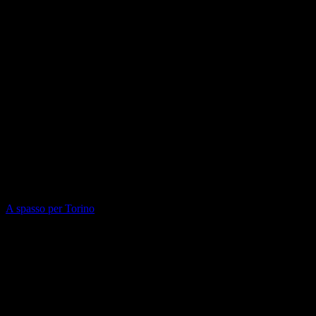
A spasso per Torino
A spasso per Torino, Juliette Colbert la
vandeana
La Vandea è una zona della Francia
nord occidentale, che nel