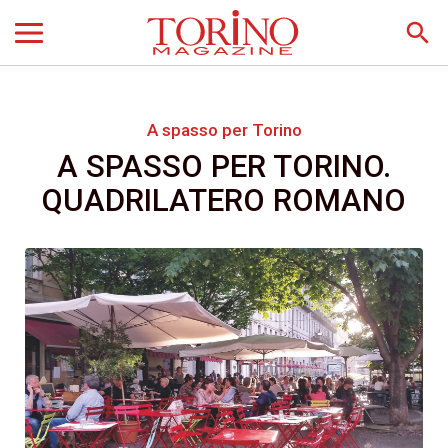
search
A spasso per Torino
A SPASSO PER TORINO.
QUADRILATERO ROMANO