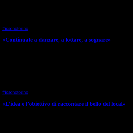
di Sergio Rosso
#iosonotorino
«Continuate a danzare, a lottare, a sognare»
Alessandra Polselli dirige la didattica accademica di danza classica
alla storica scuola Carma. Nella sua carriera ha danzato in tutta
Europa e all’inaugurazione delle ...
di Alessandra Polselli
#iosonotorino
«L’idea e l’obiettivo di raccontare il bello del local»
Torinese DOC, Monica Pianosi è inventrice insieme a Jehanne
Oostra del format Le Strade di Torino, espresso soprattutto in forma
di blog e account Instagram, un successo...