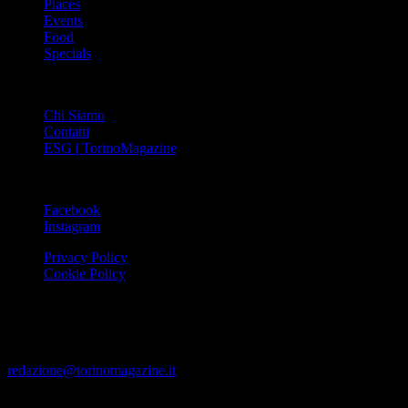
Places
Events
Food
Specials
ABOUT
Chi Siamo
Contatti
ESG | TorinoMagazine
SOCIAL
Facebook
Instagram
Privacy Policy
Cookie Policy
Le foto e i video presenti su www.torinomagazine.it possono essere
stati presi da Internet e quindi valutati di pubblico dominio. Se i
soggetti o gli autori avessero qualcosa in contrario alla
pubblicazione, lo possono segnalare alla redazione (tramite e-mail:
redazione@torinomagazine.it
)
© MEDIAPRESS SRL 2024 – All rights reserved – Corso Palestro,