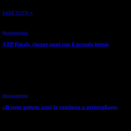
POTREBBE INTERESSARTI ANCHE
VEDI TUTTI +
#iosonotorino
ATP Finals, cinque anni con il grande tennis
«Nel prossimo mese di novembre si svolgeranno per la prima volta
in Italia – a Torino – le Nitto ATP Finals di tennis. Uno degli eventi
più importanti e prestigiosi...
di Chiara Appendino
|
Primavera 2021
#iosonotorino
«Il seme gettato anni fa continua a germogliare»
Imprenditore in campo finanziario, Sergio Rosso è da sempre
protagonista attivo nel mondo del welfare-non profit. Uno dei
progetti a lui più cari è quello degli Asili ...