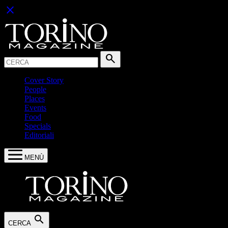
close
Cerca:
search
Cover Story
People
Places
Events
Food
Specials
Editoriali
MENÙ
search
CERCA