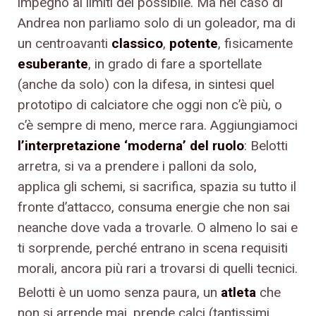
impegno ai limiti del possibile. Ma nel caso di
Andrea non parliamo solo di un goleador, ma di
un centroavanti
classico
,
potente
, fisicamente
esuberante
, in grado di fare a sportellate
(anche da solo) con la difesa, in sintesi quel
prototipo di calciatore che oggi non c’è più, o
c’è sempre di meno, merce rara. Aggiungiamoci
l’interpretazione ‘moderna’ del ruolo
: Belotti
arretra, si va a prendere i palloni da solo,
applica gli schemi, si sacrifica, spazia su tutto il
fronte d’attacco, consuma energie che non sai
neanche dove vada a trovarle. O almeno lo sai e
ti sorprende, perché entrano in scena requisiti
morali, ancora più rari a trovarsi di quelli tecnici.
Belotti è un uomo senza paura, un
atleta
che
non si arrende mai, prende calci (tantissimi