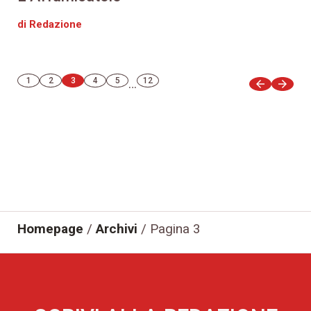
di Redazione
1
2
3
4
5
…
12
arrow_back
arrow_forward
Homepage
/
Archivi
/
Pagina 3