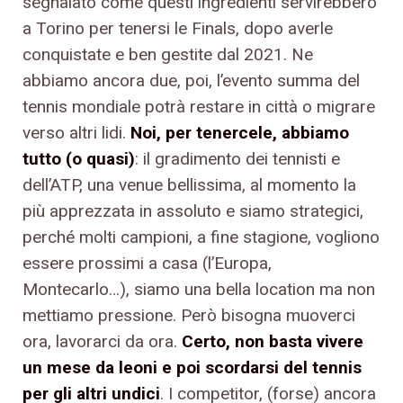
segnalato come questi ingredienti servirebbero
a Torino per tenersi le Finals, dopo averle
conquistate e ben gestite dal 2021. Ne
abbiamo ancora due, poi, l’evento summa del
tennis mondiale potrà restare in città o migrare
verso altri lidi.
Noi, per tenercele, abbiamo
tutto (o quasi)
: il gradimento dei tennisti e
dell’ATP, una venue bellissima, al momento la
più apprezzata in assoluto e siamo strategici,
perché molti campioni, a fine stagione, vogliono
essere prossimi a casa (l’Europa,
Montecarlo…), siamo una bella location ma non
mettiamo pressione. Però bisogna muoverci
ora, lavorarci da ora.
Certo, non basta vivere
un mese da leoni e poi scordarsi del tennis
per gli altri undici
. I competitor, (forse) ancora