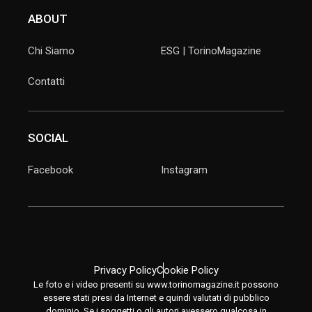
ABOUT
Chi Siamo
ESG | TorinoMagazine
Contatti
SOCIAL
Facebook
Instagram
Privacy Policy
Cookie Policy
Le foto e i video presenti su www.torinomagazine.it possono
essere stati presi da Internet e quindi valutati di pubblico
dominio. Se i soggetti o gli autori avessero qualcosa in