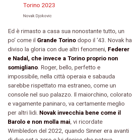
Novak Djokovic
Ed è rimasto a casa sua nonostante tutto, un
po’ come il
Grande Torino
dopo il ’43. Novak ha
diviso la gloria con due altri fenomeni,
Federer
e Nadal, che invece a Torino proprio non
somigliano
. Roger, bello, perfetto e
impossibile, nella città operaia e sabauda
sarebbe rispettato ma estraneo, come un
console nel suo palazzo. Il maiorchino, colorato
e vagamente paninaro, va certamente meglio
per altri lidi.
Novak invecchia bene come il
Barolo e non molla mai
, vi ricordate
Wimbledon del 2022, quando Sinner era avanti
di due set a zero e lui decise che poteva