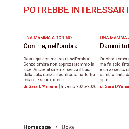
POTREBBE INTERESSART
UNA MAMMA A TORINO
UNA MAMMA 
Con me, nell’ombra
Dammi tutt
Resta qui con me, resta nell’ombra.
Ottobre sembra
Senza ombra non apprezzeremmo la
ma fa solo finta,
luce. Anche al cinema: senza il buio
è un assedio, u
della sala, senza il contrasto netto tra
sembra finita d
chiaro e scuro, non c...
ripar...
|
di Sara D'Amario
Inverno 2025-2026
di Sara D'Ama
Homepage
/
Uova