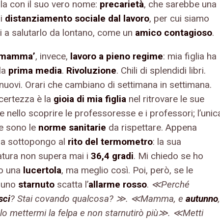
la con il suo vero nome:
precarietà
, che sarebbe una
di
distanziamento sociale dal lavoro
, per cui siamo
ti a salutarlo da lontano, come un
amico contagioso
.
‘mamma’
, invece,
lavoro a pieno regime
: mia figlia ha
 la
prima media
.
Rivoluzione
. Chili di splendidi libri.
nuovi. Orari che cambiano di settimana in settimana.
 certezza è la
gioia di mia figlia
nel ritrovare le sue
 nello scoprire le professoresse e i professori; l’unic
e sono le
norme sanitarie
da rispettare. Appena
 la sottopongo al
rito del termometro
: la sua
tura non supera mai i
36,4 gradi
. Mi chiedo se ho
to una
lucertola
, ma meglio così. Poi, però, se le
 uno
starnuto
scatta l’
allarme rosso
.
≪Perché
sci
? Stai covando qualcosa? ≫. ≪Mamma, e
autunno
,
lo mettermi la felpa e non starnutirò più≫. ≪Metti