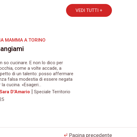
VEDI TUTTI +
A MAMMA A TORINO
angiami
n so cucinare. E non lo dico per
occhia, come a volte accade, a
spetto di un talento: posso affermare
nza falsa modestia di essere negata
 la cucina. «Esageri...
|
 Sara D'Amario
Speciale Territorio
25
Pagina precedente
subdirectory_arrow_left