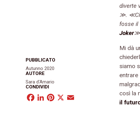
diverte 
≫. ≪Ci
fosse il
Joker
Mi dà u
chieder
PUBBLICATO
siamo st
Autunno 2020
AUTORE
entrare
Sara d'Amario
malgra
CONDIVIDI
così la
Facebook
LinkedIn
Pinterest
X
Email
il futur