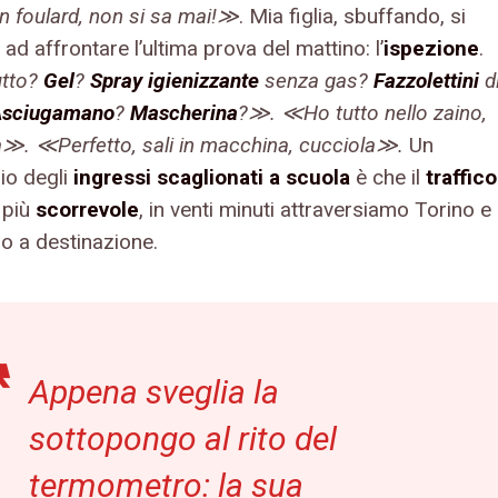
n foulard, non si sa mai!≫
. Mia figlia, sbuffando, si
ad affrontare l’ultima prova del mattino: l’
ispezione
.
utto?
Gel
?
Spray igienizzante
senza gas?
Fazzolettini
d
Asciugamano
?
Mascherina
?≫. ≪Ho tutto nello zaino,
 ≪Perfetto, sali in macchina, cucciola≫.
Un
io degli
ingressi scaglionati a scuola
è che il
traffico
 più
scorrevole
, in venti minuti attraversiamo Torino e
mo a destinazione.
Appena sveglia la
sottopongo al rito del
termometro: la sua