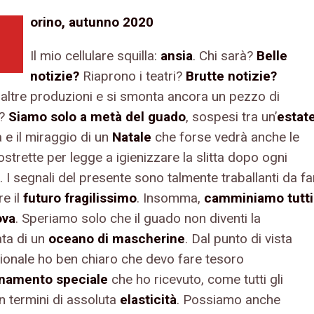
orino, autunno 2020
Il mio cellulare squilla:
ansia
. Chi sarà?
Belle
notizie?
Riaprono i teatri?
Brutte notizie?
 altre produzioni e si smonta ancora un pezzo di
e?
Siamo solo a metà del guado
, sospesi tra un’
estat
 e il miraggio di un
Natale
che forse vedrà anche le
strette per legge a igienizzare la slitta dopo ogni
 I segnali del presente sono talmente traballanti da fa
e il
futuro fragilissimo
. Insomma,
camminiamo tutti
ova
. Speriamo solo che il guado non diventi la
ata di un
oceano di mascherine
. Dal punto di vista
ionale ho ben chiaro che devo fare tesoro
enamento speciale
che ho ricevuto, come tutti gli
 in termini di assoluta
elasticità
. Possiamo anche