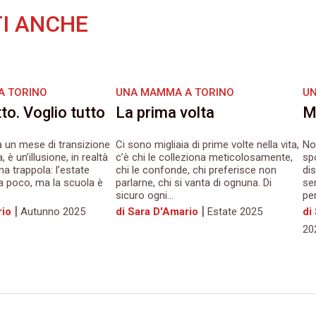
I ANCHE
A TORINO
UNA MAMMA A TORINO
UN
o. Voglio tutto
La prima volta
M
 un mese di transizione
Ci sono migliaia di prime volte nella vita,
No
 è un’illusione, in realtà
c’è chi le colleziona meticolosamente,
sp
na trappola: l’estate
chi le confonde, chi preferisce non
di
a poco, ma la scuola è
parlarne, chi si vanta di ognuna. Di
se
sicuro ogni...
per
|
|
rio
Autunno 2025
di Sara D'Amario
Estate 2025
di
20