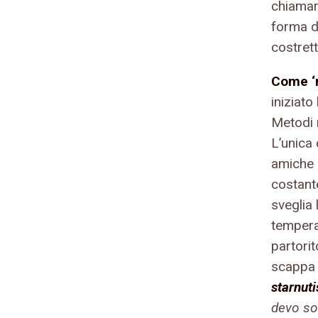
chiamar
forma 
costret
Come 
iniziato
Metodi 
L’unica
amiche e
costant
sveglia
tempera
partori
scappa
starnuti
devo so