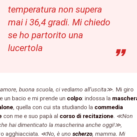
temperatura non supera
mai i 36,4 gradi. Mi chiedo
se ho partorito una
lucertola
amore, buona scuola, ci vediamo all’uscita≫.
Mi giro
le un bacio e mi prende un
colpo
: indossa la
mascher
alone
, quella con cui sta studiando la
commedia
te
con me e suo papà al
corso di recitazione
.
≪Non
 che hai dimenticato la mascherina anche oggi!≫,
o agghiacciata.
≪No, è uno
scherzo
, mamma. Mi