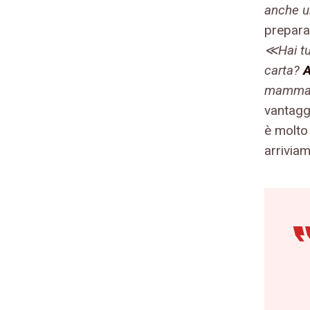
anche u
prepara 
≪Hai t
carta?
mamma≫.
vantagg
è molto
arrivia