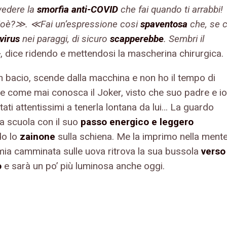
vedere la
smorfia anti-COVID
che fai quando ti arrabbi!
oè?≫. ≪Fai un’espressione cosi
spaventosa
che, se c
virus
nei paraggi, di sicuro
scapperebbe
. Sembri il
≫
, dice ridendo e mettendosi la mascherina chirurgica.
n bacio, scende dalla macchina e non ho il tempo di
le come mai conosca il Joker, visto che suo padre e io
ati attentissimi a tenerla lontana da lui… La guardo
 a scuola con il suo
passo energico e leggero
do lo
zainone
sulla schiena. Me la imprimo nella mente
 mia camminata sulle uova ritrova la sua bussola
verso
o
e sarà un po’ più luminosa anche oggi.