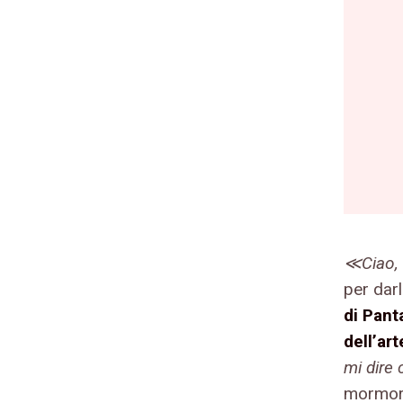
≪Ciao, 
per dar
di Pant
dell’ar
mi dire
mormor