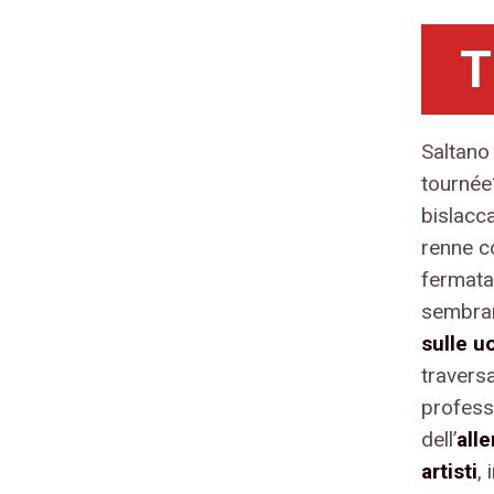
T
Saltano
tourné
bislacca
renne co
fermata.
sembrar
sulle u
travers
profess
dell’
all
artisti
,