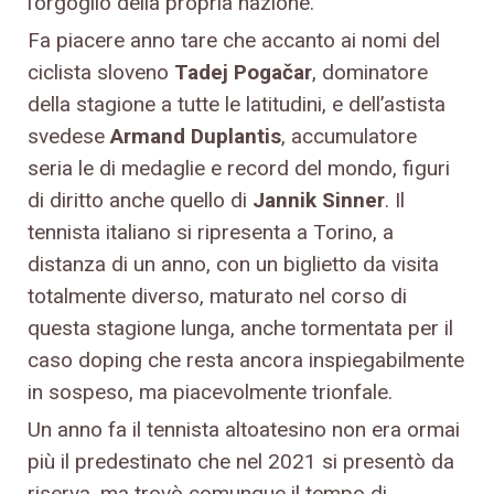
l’orgoglio della propria nazione.
Fa piacere anno tare che accanto ai nomi del
ciclista sloveno
Tadej Pogačar
, dominatore
della stagione a tutte le latitudini, e dell’astista
svedese
Armand Duplantis
, accumulatore
seria le di medaglie e record del mondo, figuri
di diritto anche quello di
Jannik Sinner
. Il
tennista italiano si ripresenta a Torino, a
distanza di un anno, con un biglietto da visita
totalmente diverso, maturato nel corso di
questa stagione lunga, anche tormentata per il
caso doping che resta ancora inspiegabilmente
in sospeso, ma piacevolmente trionfale.
Un anno fa il tennista altoatesino non era ormai
più il predestinato che nel 2021 si presentò da
riserva, ma trovò comunque il tempo di