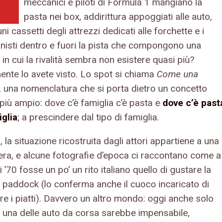
N
meccanici e piloti di Formula 1 mangiano la
pasta nei box, addirittura appoggiati alle auto,
ni cassetti degli attrezzi dedicati alle forchette e i
nisti dentro e fuori la pista che compongono una
 in cui la rivalità sembra non esistere quasi più?
ente lo avete visto. Lo spot si chiama
Come una
, una nomenclatura che si porta dietro un concetto
più ampio: dove c’è famiglia c’è pasta e
dove c’è past
iglia
; a prescindere dal tipo di famiglia.
, la situazione ricostruita dagli attori appartiene a una
vera, e alcune fotografie d’epoca ci raccontano come a
i ’70 fosse un po’ un rito italiano quello di gustare la
l paddock (lo conferma anche il cuoco incaricato di
re i piatti). Davvero un altro mondo: oggi anche solo
e una delle auto da corsa sarebbe impensabile,