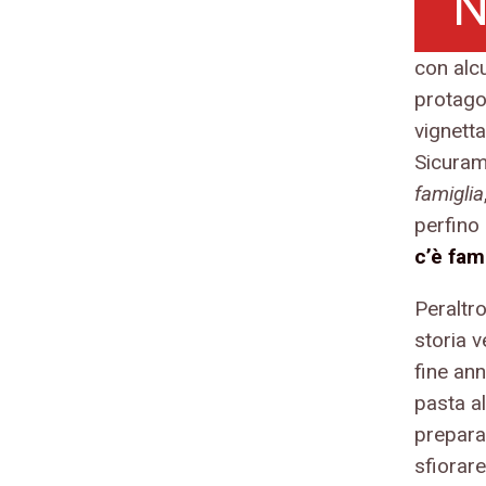
con alcu
protago
vignetta
Sicuram
famiglia
perfino 
c’è fam
Peraltro
storia 
fine ann
pasta a
prepara
sfiorar