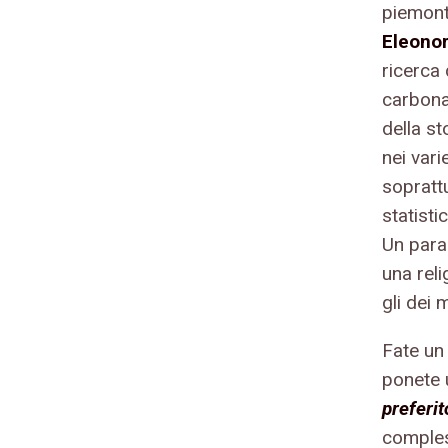
piemont
Eleonor
ricerca 
carbona
della st
nei varie
soprattu
statisti
Un para
una reli
gli dei 
Fate un 
ponete 
preferit
comples