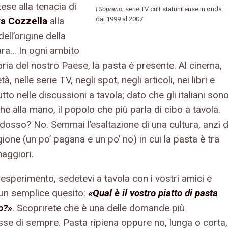
ese alla tenacia di
I Soprano
, serie TV cult statunitense in onda
a Cozzella
alla
dal 1999 al 2007
dell’origine della
ra… In ogni ambito
oria del nostro Paese, la pasta è presente. Al cinema,
tà, nelle serie TV, negli spot, negli articoli, nei libri e
tto nelle discussioni a tavola; dato che gli italiani sono
che alla mano, il popolo che più parla di cibo a tavola.
dosso? No. Semmai l’esaltazione di una cultura, anzi d
gione (un po’ pagana e un po’ no) in cui la pasta è tra
maggiori.
esperimento, sedetevi a tavola con i vostri amici e
un semplice quesito:
«Qual è il vostro piatto di pasta
o?»
. Scoprirete che è una delle domande più
se di sempre. Pasta ripiena oppure no, lunga o corta,