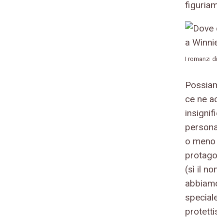
figuriam
I romanzi d
Possiam
ce ne a
insignif
persona
o meno 
protago
(sì il n
abbiamo
speciale
protetti