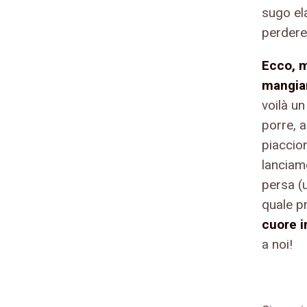
sugo ela
perdere 
Ecco, m
mangiam
voilà un
porre, 
piaccio
lanciam
persa (u
quale pr
cuore i
a noi!