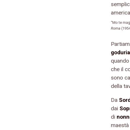
“Mo te mag
Roma
(195
Partiamo
goduria
quando e
che il 
sono ca
della ta
Da
Sord
dai
Sop
di
nonn
maestà 