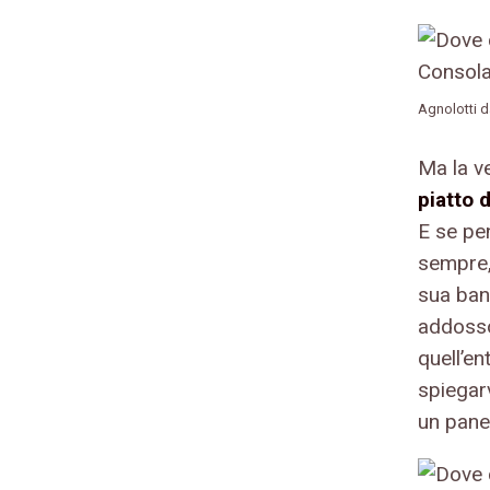
Agnolotti d
Ma la v
piatto 
E se pen
sempre,
sua band
addosso
quell’e
spiegarv
un panel