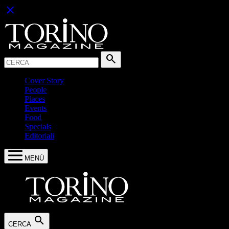
close
Cerca:
search
Cover Story
People
Places
Events
Food
Specials
Editoriali
MENÙ
search
CERCA