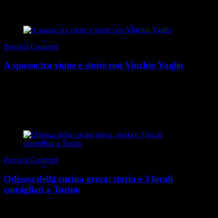
di Francesco Valdivia
|
Estate 2026
Percorsi Gourmet
A spasso tra vigne e storie con Vinchio Vaglio
Il fiore di loto nella tradizione orientale è considerato particolarmente
prezioso e simbolico. Una delle metafore buddhiste più famose parla
infatti di questo fiore, e...
di Redazione
|
Estate 2026
Percorsi Gourmet
Odissea della cucina greca: storia e 3 locali
consigliati a Torino
A luglio è uscita in Italia l’Odissea di Christopher Nolan, film
attesissimo a ogni latitudine, criticatissimo già prima della sala,