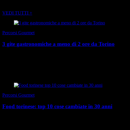
POTREBBE INTERESSARTI ANCHE
VEDI TUTTI +
Percorsi Gourmet
3 gite gastronomiche a meno di 2 ore da Torino
Il mondo cambia, l’estate cambia. Cambiano i lavori, le abitudini, le
ferie. Se un tempo Torino in agosto era praticamente Il deserto dei
Tartari di Buzzati, in attesa ...
di Redazione
|
3 agosto 2026
Percorsi Gourmet
Food torinese: top 10 cose cambiate in 30 anni
Cose dell’altro mondo, non prevedibili, che ci piacciono, o ci
saremmo onestamente evitati… Ecco la bizzarra trama del vigente
Speciale Food Estate. In questo numero ...