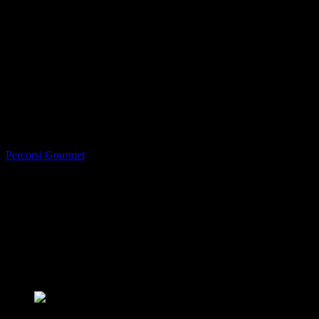
Percorsi Gourmet
Storia delle arepas e dove mangiarle a
Torino
SAPETE COSA SONO LE AREPAS? FOCACCE TIPICISSIME
DEL SUD AMERICA E MOLTO DI PIÙ: PIATTO SIMBOLO
DI UN POPOLO LIBERO, CORIACEO E FIERO. VI
DICIAMO DOVE MANGIARLE A TORINO