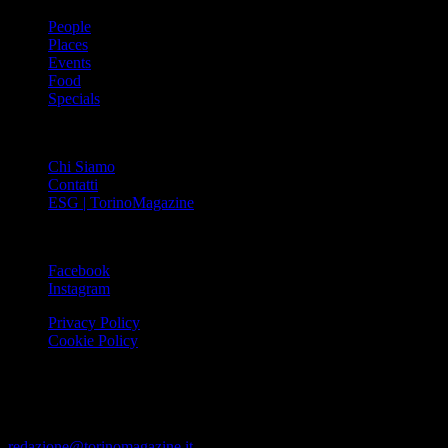
People
Places
Events
Food
Specials
ABOUT
Chi Siamo
Contatti
ESG | TorinoMagazine
SOCIAL
Facebook
Instagram
Privacy Policy
Cookie Policy
Le foto e i video presenti su www.torinomagazine.it possono essere
stati presi da Internet e quindi valutati di pubblico dominio. Se i
soggetti o gli autori avessero qualcosa in contrario alla
pubblicazione, lo possono segnalare alla redazione (tramite e-mail:
redazione@torinomagazine.it
)