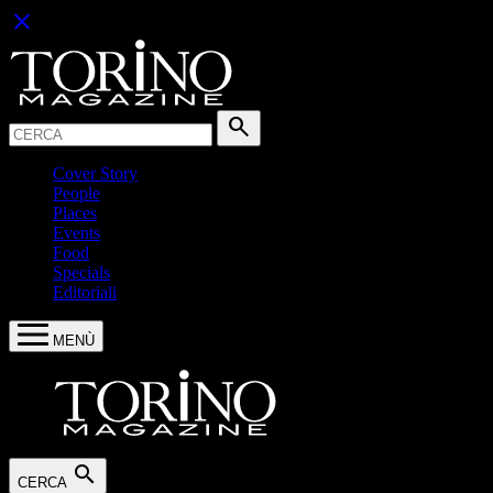
close
Cerca:
search
Cover Story
People
Places
Events
Food
Specials
Editoriali
MENÙ
search
CERCA