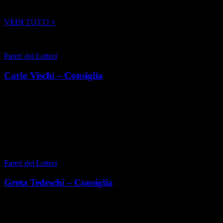
POTREBBE INTERESSARTI ANCHE
VEDI TUTTI +
Pareri dei Lettori
Carlo Vischi – Consiglia
Classe 1966, è nato a Pinerolo ed è titolare di Casa Vischi, esempio
virtuoso di cascina a basso impatto energetico. Molto attivo nel
campo dell’innovazione digit...
di Carlo Vischi
|
Primavera 2018
Pareri dei Lettori
Greta Tedeschi – Consiglia
Torinese classe 1994, è la DJ italiana più famosa al mondo e tra i
primi cento in assoluto nel ranking mondiale. Insomma, un esempio
di successo partito da zero e dalla...