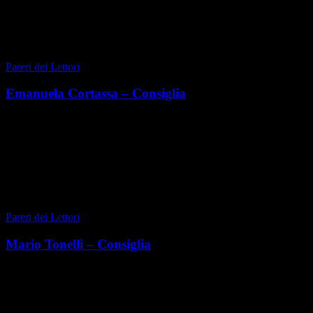
di Greta Tedeschi
|
AUTUNNO 2020
Pareri dei Lettori
Emanuela Cortassa – Consiglia
Classe 1978, torinese, forma insieme al marito Igor Cortassa
un’affiatata coppia imprenditoriale nel mondo dell’arredamento, con
focus su letti, materassi, di...
di Emanuela Cortassa
|
AUTUNNO 2020
Pareri dei Lettori
Mario Tonelli – Consiglia
Mario Tonelli è amministratore delegato della società Casapiemonte
Hermada, agenzia immobiliare nella pre collina torinese, fortemente
radicata nel territorio in cui vi...