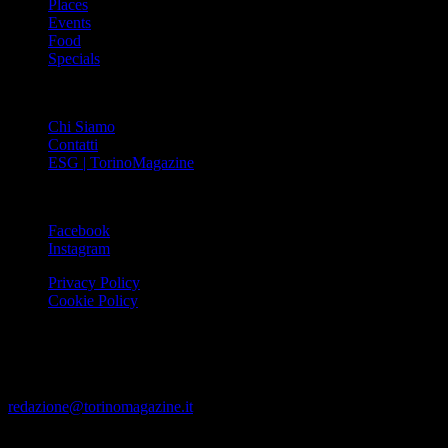
Places
Events
Food
Specials
ABOUT
Chi Siamo
Contatti
ESG | TorinoMagazine
SOCIAL
Facebook
Instagram
Privacy Policy
Cookie Policy
Le foto e i video presenti su www.torinomagazine.it possono essere
stati presi da Internet e quindi valutati di pubblico dominio. Se i
soggetti o gli autori avessero qualcosa in contrario alla
pubblicazione, lo possono segnalare alla redazione (tramite e-mail:
redazione@torinomagazine.it
)
© MEDIAPRESS SRL 2024 – All rights reserved – Corso Palestro,