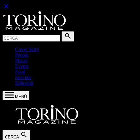
close
Cerca:
search
Cover Story
People
Places
Events
Food
Specials
Editoriali
MENÙ
search
CERCA