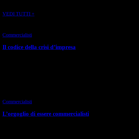
POTREBBE INTERESSARTI ANCHE
VEDI TUTTI +
Commercialisti
Il codice della crisi d’impresa
Torino, estate 2021 È ormai da parecchio – in attuazione di una
legge delega del 2017 – che si dibatte sulla riforma della disciplina
fallimentare, che avrebbe dovut...
di Redazione
|
Estate 2021
Commercialisti
L’orgoglio di essere commercialisti
Torino, speciale 2021 Nel 2020, tanti di noi hanno perso parenti,
colleghi e amici, ai quali va innanzitutto il nostro ricordo, triste ma
affettuoso, così come tanti �...