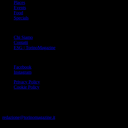
Places
Events
Food
Specials
ABOUT
Chi Siamo
Contatti
ESG | TorinoMagazine
SOCIAL
Facebook
Instagram
Privacy Policy
Cookie Policy
Le foto e i video presenti su www.torinomagazine.it possono essere
stati presi da Internet e quindi valutati di pubblico dominio. Se i
soggetti o gli autori avessero qualcosa in contrario alla
pubblicazione, lo possono segnalare alla redazione (tramite e-mail:
redazione@torinomagazine.it
)
© MEDIAPRESS SRL 2024 – All rights reserved – Corso Palestro,