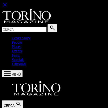
close
Cerca:
search
Cover Story
People
Places
Events
Food
Specials
Editoriali
MENÙ
search
CERCA