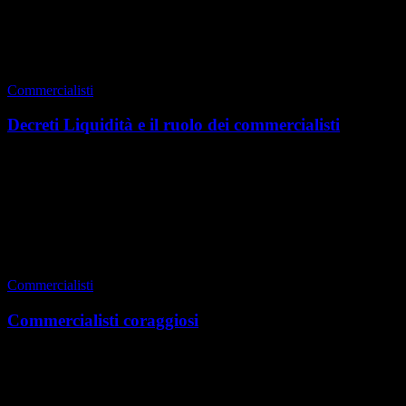
di Redazione
|
Estate 2021
Commercialisti
Decreti Liquidità e il ruolo dei commercialisti
Torino, primavera 2021 La crisi pandemica, che ha interessato non
solo il nostro Paese ma l’intero globo, ci ha fatto toccare con mano
l’incertezza della nostra esist...
di Redazione
|
Primavera 2021
Commercialisti
Commercialisti coraggiosi
Torino, inverno 2020 Spesso, noi commercialisti ci troviamo in
difficoltà nello spiegare a uno straniero, ma anche a un bambino o a
un figlio, che cosa significhi in rea...