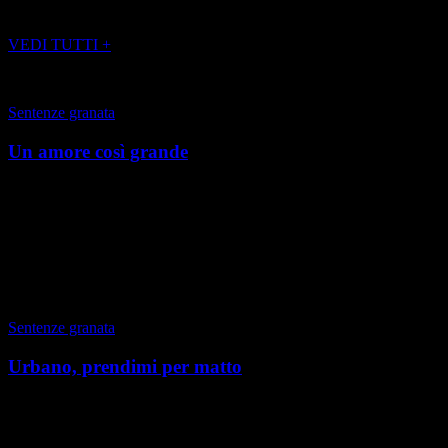
POTREBBE INTERESSARTI ANCHE
VEDI TUTTI +
Sentenze granata
Un amore così grande
Torino, Inverno 2024 – 2025 Io, tifoso del Toro da sempre, cioè
secondo misurazioni di tipo umanoide da 90 anni, avendo
cominciato di certo quando ancora stavo nel...
di Gian Paolo Ormezzano
|
Autunno 2024
Sentenze granata
Urbano, prendimi per matto
Torino, Autunno 2024 Facciamo finta che in un emirato arabo si alzi
la voce ufficiale di uno sceicco il quale offre una cifra enorme per
acquistare le azioni del Torino e...