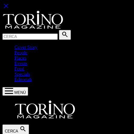
close
Cerca:
search
Cover Story
People
Places
Events
Food
Specials
Editoriali
MENÙ
search
CERCA