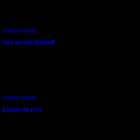
di Gian Paolo Ormezzano
|
Autunno 2024
Sentenze granata
Non era più football
Torino, Estate 2024 Quanto segue è tutto inventato però tutto
verosimile, dunque più vero del vero costruito, finto, fasullo che
spesso nel calcio (soltanto?) ci viene...
di Gian Paolo Ormezzano
|
Estate 2024
Sentenze granata
Enfant du pays
Torino, Speciale Territorio 2024 Le rappresentazioni di uno sportivo
praticante legate, spiegate e perfino piegate alla sua origine
territoriale, mi hanno sempre fatto so...