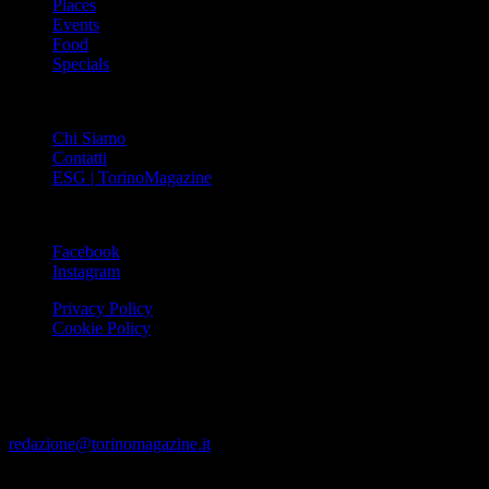
Places
Events
Food
Specials
ABOUT
Chi Siamo
Contatti
ESG | TorinoMagazine
SOCIAL
Facebook
Instagram
Privacy Policy
Cookie Policy
Le foto e i video presenti su www.torinomagazine.it possono essere
stati presi da Internet e quindi valutati di pubblico dominio. Se i
soggetti o gli autori avessero qualcosa in contrario alla
pubblicazione, lo possono segnalare alla redazione (tramite e-mail:
redazione@torinomagazine.it
)
© MEDIAPRESS SRL 2024 – All rights reserved – Corso Palestro,