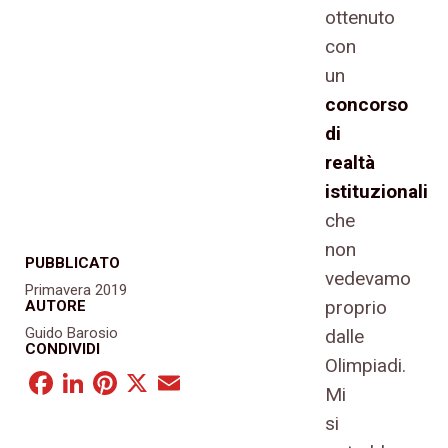
ottenuto
con
un
concorso
di
realtà
istituzionali
che
non
PUBBLICATO
vedevamo
Primavera 2019
proprio
AUTORE
Guido Barosio
dalle
CONDIVIDI
Olimpiadi.
Mi
Facebook
LinkedIn
Pinterest
X
Email
si