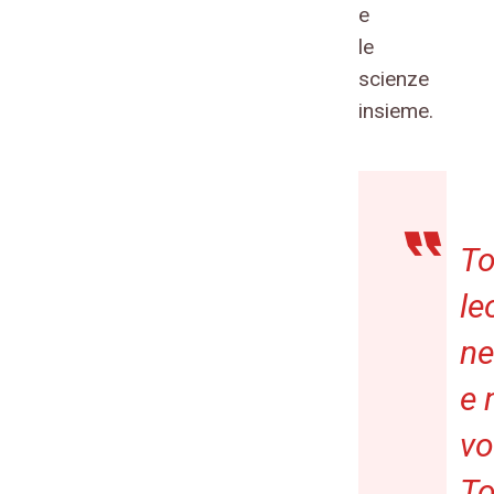
e
le
scienze
insieme.
To
le
ne
e 
vo
To