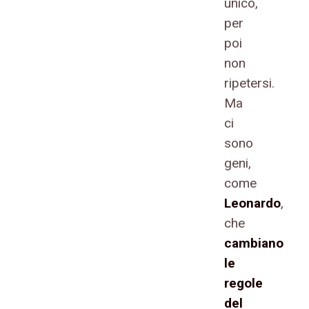
unico,
per
poi
non
ripetersi.
Ma
ci
sono
geni,
come
Leonardo
,
che
cambiano
le
regole
del