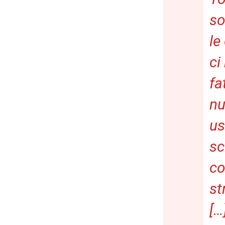
so
le
ci
fa
nu
us
sc
c
st
[…