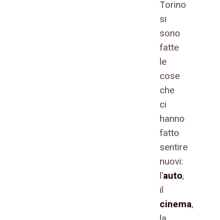
Torino
si
sono
fatte
le
cose
che
ci
hanno
fatto
sentire
nuovi:
l’
auto
,
il
cinema
,
la