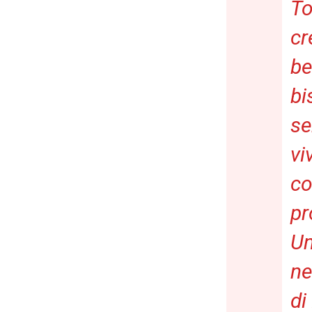
To
cr
be
bi
se
vi
co
pr
Un
ne
di