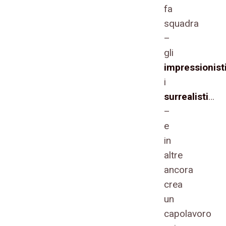
fa
squadra
–
gli
impressionist
i
surrealisti
…
–
e
in
altre
ancora
crea
un
capolavoro