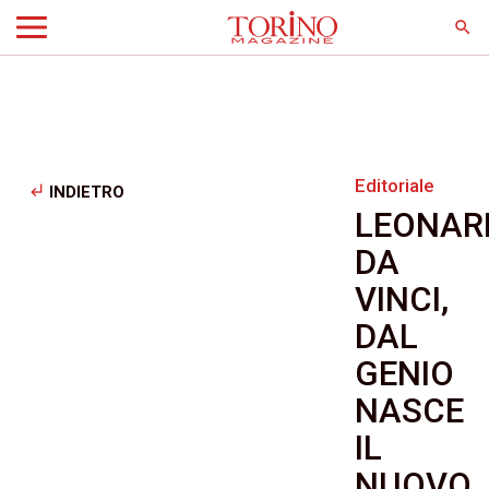
search
Editoriale
subdirectory_arrow_left
INDIETRO
LEONAR
DA
VINCI,
DAL
GENIO
NASCE
IL
NUOVO