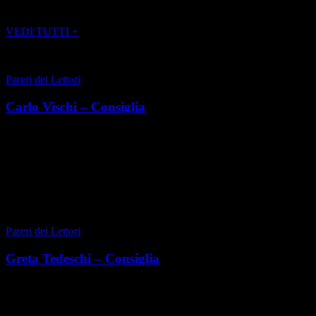
POTREBBE INTERESSARTI ANCHE
VEDI TUTTI +
Pareri dei Lettori
Carlo Vischi – Consiglia
Classe 1966, è nato a Pinerolo ed è titolare di Casa Vischi, esempio
virtuoso di cascina a basso impatto energetico. Molto attivo nel
campo dell’innovazione digit...
di Carlo Vischi
|
Primavera 2018
Pareri dei Lettori
Greta Tedeschi – Consiglia
Torinese classe 1994, è la DJ italiana più famosa al mondo e tra i
primi cento in assoluto nel ranking mondiale. Insomma, un esempio
di successo partito da zero e dalla...