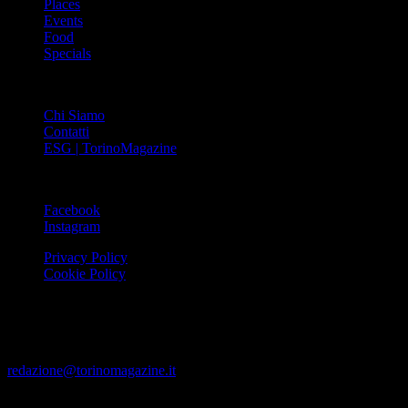
Places
Events
Food
Specials
ABOUT
Chi Siamo
Contatti
ESG | TorinoMagazine
SOCIAL
Facebook
Instagram
Privacy Policy
Cookie Policy
Le foto e i video presenti su www.torinomagazine.it possono essere
stati presi da Internet e quindi valutati di pubblico dominio. Se i
soggetti o gli autori avessero qualcosa in contrario alla
pubblicazione, lo possono segnalare alla redazione (tramite e-mail:
redazione@torinomagazine.it
)
© MEDIAPRESS SRL 2024 – All rights reserved – Corso Palestro,