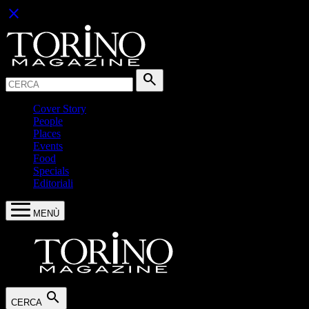
close
Cerca:
search
Cover Story
People
Places
Events
Food
Specials
Editoriali
MENÙ
search
CERCA