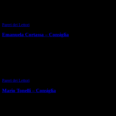
di Greta Tedeschi
|
AUTUNNO 2020
Pareri dei Lettori
Emanuela Cortassa – Consiglia
Classe 1978, torinese, forma insieme al marito Igor Cortassa
un’affiatata coppia imprenditoriale nel mondo dell’arredamento, con
focus su letti, materassi, di...
di Emanuela Cortassa
|
AUTUNNO 2020
Pareri dei Lettori
Mario Tonelli – Consiglia
Mario Tonelli è amministratore delegato della società Casapiemonte
Hermada, agenzia immobiliare nella pre collina torinese, fortemente
radicata nel territorio in cui vi...