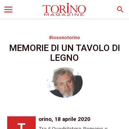
search
#iosonotorino
MEMORIE DI UN TAVOLO DI
LEGNO
orino, 18 aprile 2020
T
Tra il Quadrilatero Romano e