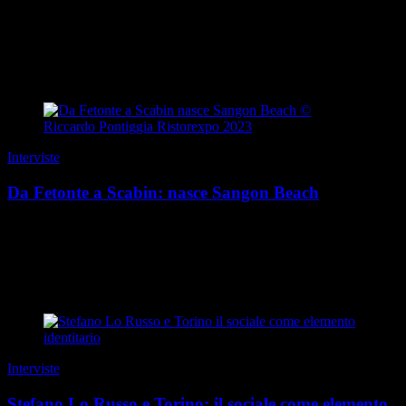
“I social non vendono prodotti: costruiscono desideri”. È una regola
non scritta della comunicazione contemporanea, e Carola Chiusano
l’ha trasformata in metodo. P...
di Redazione
|
Estate 2026
Interviste
Da Fetonte a Scabin: nasce Sangon Beach
Questa storia ha una genesi mitologica. E un primo protagonista:
quel Fetonte che, con il suo carro celeste, precipitò incautamente nel
fiume Eridano, il Po. Qualche mig...
di Guido Barosio
|
Estate 2026
Interviste
Stefano Lo Russo e Torino: il sociale come elemento