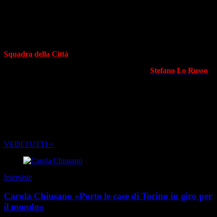
anni l’evoluzione della musica senza mai perdere il legame con
Torino. È la colonna sonora “naturale” per la città
».
Scopri il resto della Giunta Comunale di Torino. Ecco la
Squadra della Città
.
Leggi l’intervista al nuovo sindaco di Torino
Stefano Lo Russo
.
POTREBBE INTERESSARTI ANCHE
VEDI TUTTI +
Interviste
Carola Chiusano «Porto le case di Torino in giro per
il mondo»