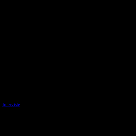
Interviste
Paolo Chiavarino, Commercio e Mercati
ENTRA A FAR PARTE DELLA NUOVA GIUNTA
COMUNALE DEL SINDACO STEFANO LO RUSSO