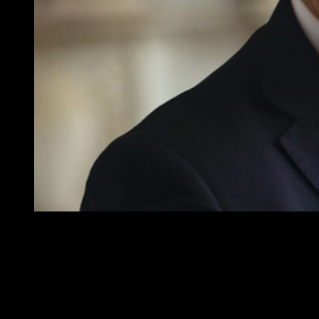
Lo Russo affida Commercio e Mercati a un uomo di
grandissima esperienza politica, che ha mosso i primi passi in
Comune più di trent’anni fa. È consigliere di amministrazione
di Soris, ora chiamato a un assessorato cruciale per la città. La
promessa è di difendere negozi e attività torinesi, presidi
fondamentali del territorio. Una bella sfida.