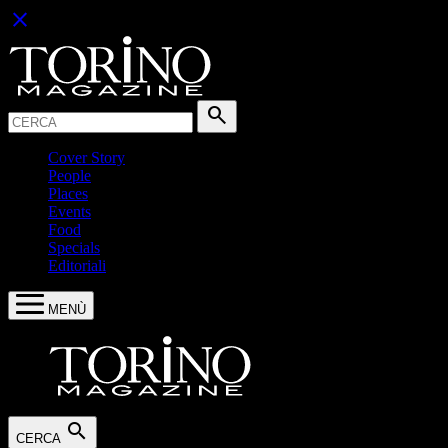
close
Cerca:
search
Cover Story
People
Places
Events
Food
Specials
Editoriali
MENÙ
search
CERCA