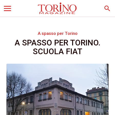
search
A spasso per Torino
A SPASSO PER TORINO.
SCUOLA FIAT