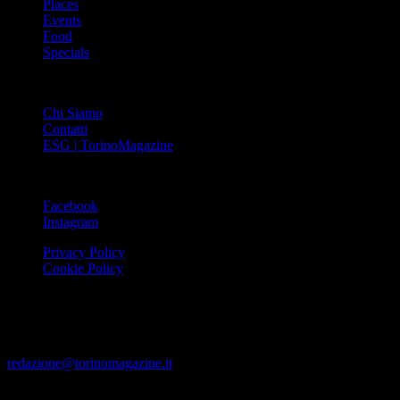
Places
Events
Food
Specials
ABOUT
Chi Siamo
Contatti
ESG | TorinoMagazine
SOCIAL
Facebook
Instagram
Privacy Policy
Cookie Policy
Le foto e i video presenti su www.torinomagazine.it possono essere
stati presi da Internet e quindi valutati di pubblico dominio. Se i
soggetti o gli autori avessero qualcosa in contrario alla
pubblicazione, lo possono segnalare alla redazione (tramite e-mail:
redazione@torinomagazine.it
)
© MEDIAPRESS SRL 2024 – All rights reserved – Corso Palestro,