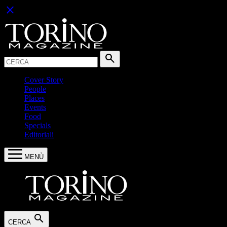
close
Cerca:
search
Cover Story
People
Places
Events
Food
Specials
Editoriali
MENÙ
search
CERCA