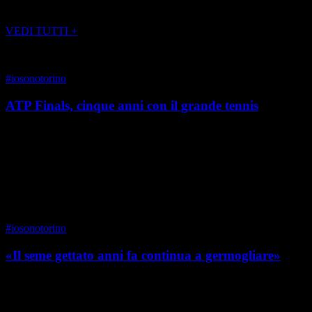
POTREBBE INTERESSARTI ANCHE
VEDI TUTTI +
#iosonotorino
ATP Finals, cinque anni con il grande tennis
«Nel prossimo mese di novembre si svolgeranno per la prima volta
in Italia – a Torino – le Nitto ATP Finals di tennis. Uno degli eventi
più importanti e prestigiosi...
di Chiara Appendino
|
Primavera 2021
#iosonotorino
«Il seme gettato anni fa continua a germogliare»
Imprenditore in campo finanziario, Sergio Rosso è da sempre
protagonista attivo nel mondo del welfare-non profit. Uno dei
progetti a lui più cari è quello degli Asili ...