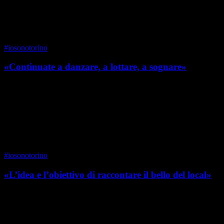
di Sergio Rosso
#iosonotorino
«Continuate a danzare, a lottare, a sognare»
Alessandra Polselli dirige la didattica accademica di danza classica
alla storica scuola Carma. Nella sua carriera ha danzato in tutta
Europa e all’inaugurazione delle ...
di Alessandra Polselli
#iosonotorino
«L’idea e l’obiettivo di raccontare il bello del local»
Torinese DOC, Monica Pianosi è inventrice insieme a Jehanne
Oostra del format Le Strade di Torino, espresso soprattutto in forma
di blog e account Instagram, un successo...