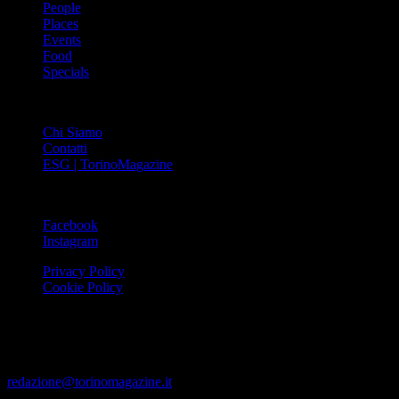
People
Places
Events
Food
Specials
ABOUT
Chi Siamo
Contatti
ESG | TorinoMagazine
SOCIAL
Facebook
Instagram
Privacy Policy
Cookie Policy
Le foto e i video presenti su www.torinomagazine.it possono essere
stati presi da Internet e quindi valutati di pubblico dominio. Se i
soggetti o gli autori avessero qualcosa in contrario alla
pubblicazione, lo possono segnalare alla redazione (tramite e-mail:
redazione@torinomagazine.it
)