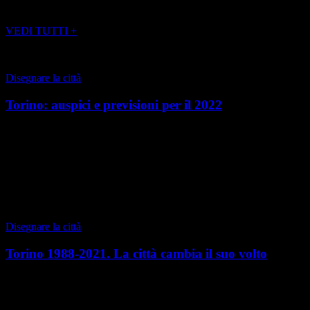
POTREBBE INTERESSARTI ANCHE
VEDI TUTTI +
Disegnare la città
Torino: auspici e previsioni per il 2022
Torino, inverno 2021 Incassato con buon successo il booster
regalatoci dall’edizione 0 delle ATP Finals, Torino si avvia al 2022,
ma con un feeling di attesa più motiv...
di Benedetto Camerana
|
Autunno 2021
Disegnare la città
Torino 1988-2021. La città cambia il suo volto
Torino, autunno 2021 Nel 1988 andavo ad Architettura e disegnavo
trasformazioni urbane nei laboratori di Piero Derossi, Aimaro Isola e
Roberto Gabetti, professori importa...