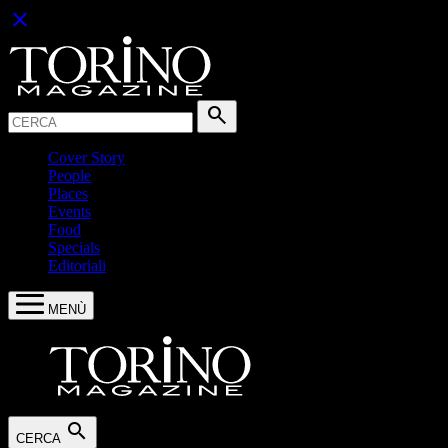
close
Cerca:
search
Cover Story
People
Places
Events
Food
Specials
Editoriali
MENÙ
search
CERCA