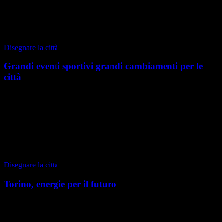
di Benedetto Camerana
|
Autunno 2021
Disegnare la città
Grandi eventi sportivi grandi cambiamenti per le
città
Torino, estate 2021 Torino, come Milano, sta per essere investita da
una nuova ondata di grandi eventi sportivi che potranno aggiornare
il profilo delle due città. Ques...
di Benedetto Camerana
|
Estate 2021
Disegnare la città
Torino, energie per il futuro
Torino, speciale 2021 Il futuro di una città è affidato alle nuove
generazioni che la abiteranno. In un tempo di crescente mobilità, il
punto cruciale per questa tensi...