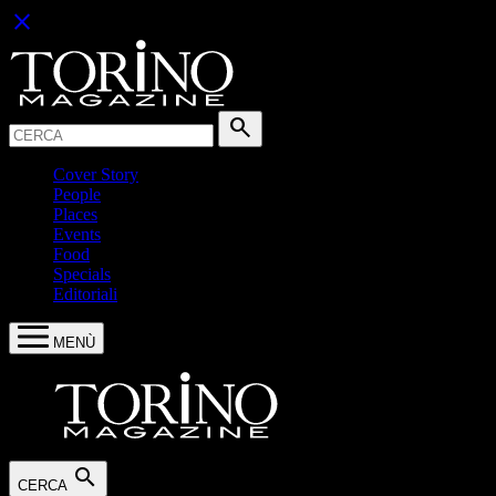
close
Cerca:
search
Cover Story
People
Places
Events
Food
Specials
Editoriali
MENÙ
search
CERCA