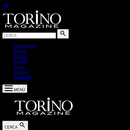
close
Cerca:
search
Cover Story
People
Places
Events
Food
Specials
Editoriali
MENÙ
search
CERCA