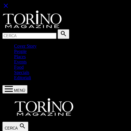
close
Cerca:
search
Cover Story
People
Places
Events
Food
Specials
Editoriali
MENÙ
search
CERCA