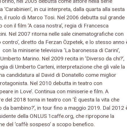
Torino, nel 2005 debutta come attore nella serie
va ‘Carabinieri’, in cui interpreta, dalla quarta alla sesta
e, il ruolo di Marco Tosi. Nel 2006 debutta sul grande
con il film ‘A casa nostra’, regia di Francesca
ni. Nel 2007 ritorna nelle sale cinematografiche con
o contro’, diretto da Ferzan Özpetek, e lo stesso anno 
 con la miniserie televisiva ‘La baronessa di Carini’,
 Umberto Marino. Nel 2009 recita in ‘Diverso da chi?’,
egia di Umberto Carteni, interpretazione che gli vale la
ma candidatura al David di Donatello come miglior
protagonista. Nel 2010 debutta in teatro con
eare in Love’. Continua con miniserie e film. A
e del 2018 torna in teatro con ‘È questa la vita che
 da bambino?’, in tour fino a maggio 2019. Dal 2012 
sidente della ONLUS 1caffe.org, che ripropone la
one del ‘caffè sospeso’ a scopo benefico.