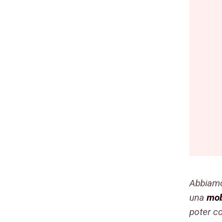
Abbiamo 
una
mob
poter c