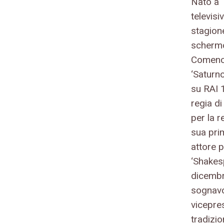
Nato a 
televisi
stagion
schermo 
Comenci
‘Saturn
su RAI 1
regia di
per la r
sua pri
attore 
‘Shakesp
dicembr
sognavo
vicepre
tradizi