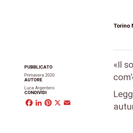
Torino 
«Il 
PUBBLICATO
com’
Primavera 2020
AUTORE
Luca Argentero
Leggi
CONDIVIDI
Facebook
LinkedIn
Pinterest
X
Email
autu