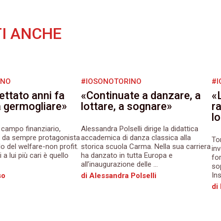
I ANCHE
INO
#IOSONOTORINO
#I
ettato anni fa
«Continuate a danzare, a
«L
a germogliare»
lottare, a sognare»
ra
l
 campo finanziario,
Alessandra Polselli dirige la didattica
 da sempre protagonista
accademica di danza classica alla
To
o del welfare-non profit.
storica scuola Carma. Nella sua carriera
in
 a lui più cari è quello
ha danzato in tutta Europa e
fo
all’inaugurazione delle ...
so
In
so
di Alessandra Polselli
di