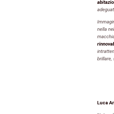
abitazio
adeguat
Immagin
nella n
macchia
rinnovab
intratt
brillare
Luca A