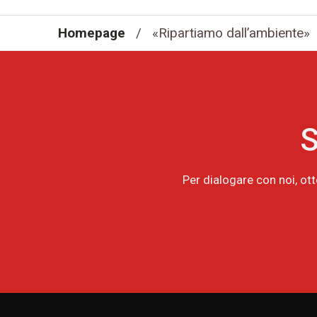
Homepage
/
«Ripartiamo dall’ambiente»
S
Per dialogare con noi, ot