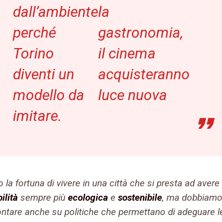
dall’ambiente
la
perché
gastronomia,
Torino
il cinema
diventi un
acquisteranno
modello da
luce nuova
imitare.
la fortuna di vivere in una città che si presta ad avere
ilità
sempre più
ecologica
e
sostenibile
, ma dobbiam
ontare anche su politiche che permettano di adeguare l