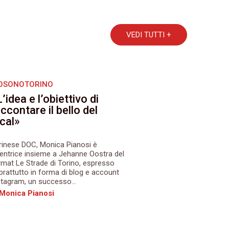
VEDI TUTTI +
OSONOTORINO
’idea e l’obiettivo di
ccontare il bello del
ocal»
rinese DOC, Monica Pianosi è
ventrice insieme a Jehanne Oostra del
rmat Le Strade di Torino, espresso
prattutto in forma di blog e account
stagram, un successo...
 Monica Pianosi