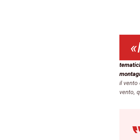
«
tematic
montag
il vento
vento, 