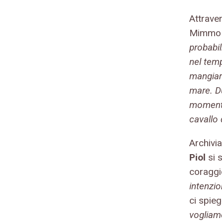
Attrave
Mimmo c
probabi
nel temp
mangiare
mare. D
momento
cavallo 
Archivia
Piol
si 
coraggio
intenzio
ci spi
vogliam