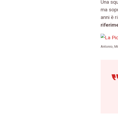
Una squ
ma sopr
anni è 
riferim
Antonio, M