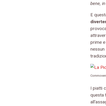
bene, in
E quest
diverte
provocaz
attraver
prime e 
nessun 
tradizio
Commovente
I piatti
questa f
all’ass