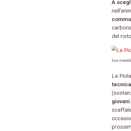
A scegli
nell’ani
commun
carbonar
del ris
Sua maestà 
La Piol
tecnica
(sostanz
giovani
scaffale
occasion
prossima