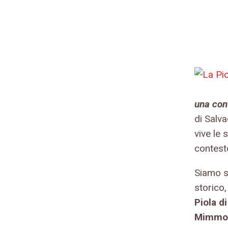
una con
di Salv
vive le 
contest
Siamo st
storico,
Piola di
Mimmo G