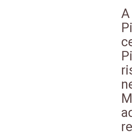
A 
P
c
Pi
r
n
M
ad
r