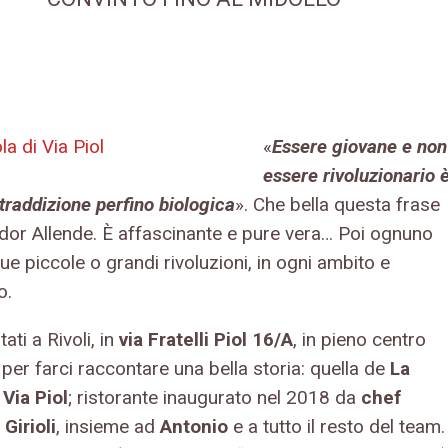
«
Essere giovane e non
essere rivoluzionario 
traddizione perfino biologica
». Che bella questa frase
ador Allende. È affascinante e pure vera… Poi ognuno
sue piccole o grandi rivoluzioni, in ogni ambito e
o.
ati a Rivoli, in
via Fratelli Piol 16/A
, in pieno centro
 per farci raccontare una bella storia: quella de
La
 Via Piol
; ristorante inaugurato nel 2018 da
chef
irioli
, insieme ad
Antonio
e a tutto il resto del team.