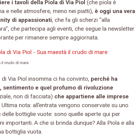
ere i tavoli della Piola di Via Piol
(che piola è
ma e nelle atmosfere, meno nei piatti),
è oggi una vera
ity di appassionati
, che fa gli scherzi “alla
a”, che partecipa agli eventi, che segue la newsletter
torante per rimanere sempre aggiornata.
il crudo di mare
a di Via Piol insomma ci ha convinto,
perché ha
, sentimento e quel profumo di rivoluzione
iale, non di facciata)
che appartiene alle imprese
. Ultima nota: all’entrata vengono conservate su uno
 delle bottiglie vuote: sono quelle aperte qui per
i importanti. A che si brinda dunque? Alla Piola e alla
 bottiglia vuota.