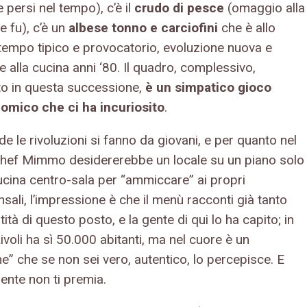
 persi nel tempo), c’è il
crudo di pesce
(omaggio alla
e fu), c’è un
albese tonno e carciofini
che è allo
tempo tipico e provocatorio, evoluzione nuova e
e alla cucina anni ‘80. Il quadro, complessivo,
to in questa successione,
è un simpatico gioco
omico che ci ha incuriosito
.
de le rivoluzioni si fanno da giovani, e per quanto nel
chef Mimmo desidererebbe un locale su un piano solo
ucina centro-sala per “ammiccare” ai propri
ali, l’impressione è che il menù racconti già tanto
ntità di questo posto, e la gente di qui lo ha capito; in
Rivoli ha sì 50.000 abitanti, ma nel cuore è un
e” che se non sei vero, autentico, lo percepisce. E
ente non ti premia.