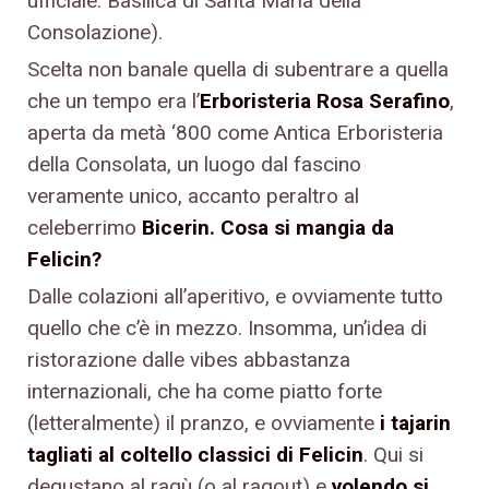
ufficiale: Basilica di Santa Maria della
Consolazione).
Scelta non banale quella di subentrare a quella
che un tempo era l’
Erboristeria Rosa Serafino
,
aperta da metà ‘800 come Antica Erboristeria
della Consolata, un luogo dal fascino
veramente unico, accanto peraltro al
celeberrimo
Bicerin. Cosa si mangia da
Felicin?
Dalle colazioni all’aperitivo, e ovviamente tutto
quello che c’è in mezzo. Insomma, un’idea di
ristorazione dalle vibes abbastanza
internazionali, che ha come piatto forte
(letteralmente) il pranzo, e ovviamente
i tajarin
tagliati al coltello classici di Felicin
. Qui si
degustano al ragù (o al ragout) e
volendo si