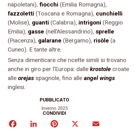
napoletani),
fiocchi
(Emilia Romagna),
fazzoletti
(Toscana e Romagna),
cunchielli
(Molise),
guanti
(Calabria),
intrigoni
(Reggio
Emilia),
gasse
(nell’Alessandrino),
sprelle
(Piacenza),
galarane
(Bergamo),
risòle
(a
Cuneo). E tante altre.
Senza dimenticare che ricette simili si trovano
anche in giro per l’Europa: dalle
krostole
croate
alle
orejas
spagnole, fino alle
angel wings
inglesi.
PUBBLICATO
Inverno 2025
CONDIVIDI
Facebook
LinkedIn
Pinterest
X
Email