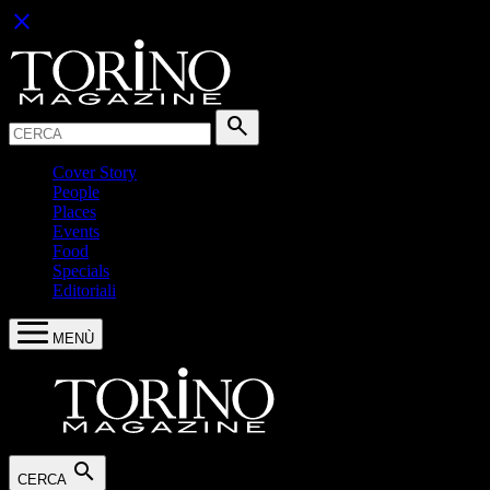
close
Cerca:
search
Cover Story
People
Places
Events
Food
Specials
Editoriali
MENÙ
search
CERCA