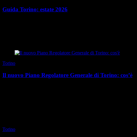
Guida Torino: estate 2026
Mangiare presto Chi ben comincia è a metà dell’opera, anche
d’estate. Quando vogliamo iniziare una giornata al top, per dolci e
brioches passiamo da Tarì (via Mazz...
di Redazione
|
Estate 2026
Torino
Il nuovo Piano Regolatore Generale di Torino: cos’è
L’ultimo Piano Regolatore Generale della città di Torino veniva
approvato nel 1995, dopo essere stato redatto quattro anni prima da
Augusto Cagnardi e Vittorio Gregott...
di Redazione
|
Estate 2026
Torino