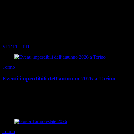
(Foto di ARTISSIMA, PARATISSIMA, FLASHBACK e THE
OTHERS)
POTREBBE INTERESSARTI ANCHE
VEDI TUTTI +
Torino
Eventi imperdibili dell’autunno 2026 a Torino
È quasi tempo di ombrelloni, mare, spiagge… È soprattutto il
momento di accaparrarsi il nuovo Torino Magazine Estate uscito
qualche giorno fa in edicola. Ma è anche ...
di Redazione
|
27 luglio 2026
Torino