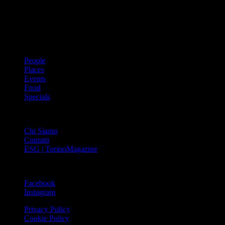
cultura urbana internazionale, reportage di viaggi, il meglio che
Torino può offrire sul fronte di enogastronomia e moda, shopping ed
arte, glamour ed eventi, cultura ed intrattenimento.
ARGOMENTI
People
Places
Events
Food
Specials
ABOUT
Chi Siamo
Contatti
ESG | TorinoMagazine
SOCIAL
Facebook
Instagram
Privacy Policy
Cookie Policy