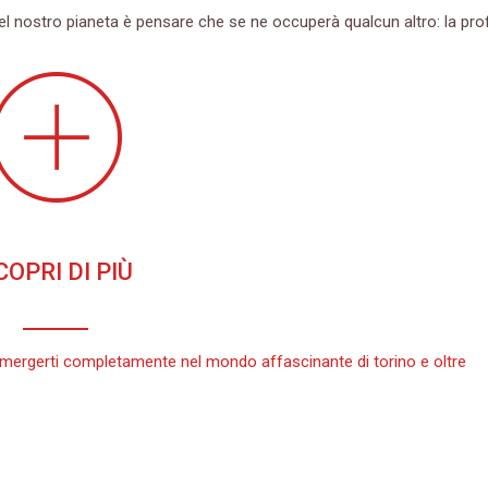
del nostro pianeta è pensare che se ne occuperà qualcun altro: la pro
dd_circle
COPRI DI PIÙ
 immergerti completamente nel mondo affascinante di torino e oltre