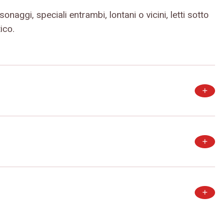
onaggi, speciali entrambi, lontani o vicini, letti sotto
ico.
add
add
add