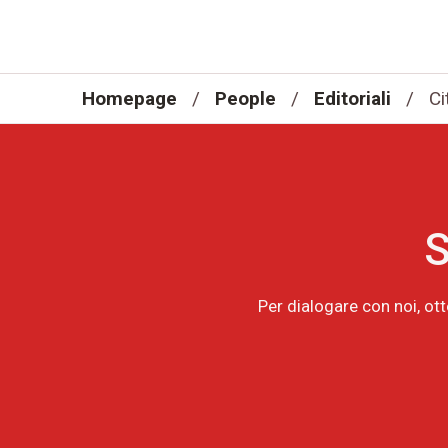
Homepage
/
People
/
Editoriali
/
Ci
S
Per dialogare con noi, ot