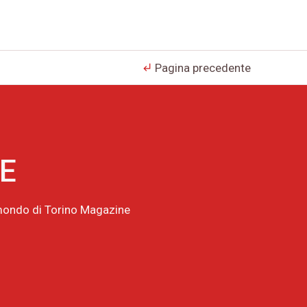
Pagina precedente
subdirectory_arrow_left
NE
l mondo di Torino Magazine