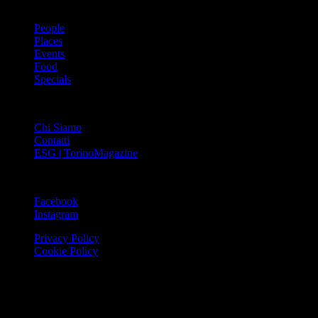
ARGOMENTI
People
Places
Events
Food
Specials
ABOUT
Chi Siamo
Contatti
ESG | TorinoMagazine
SOCIAL
Facebook
Instagram
Privacy Policy
Cookie Policy
Le foto e i video presenti su www.torinomagazine.it possono essere
stati presi da Internet e quindi valutati di pubblico dominio. Se i
soggetti o gli autori avessero qualcosa in contrario alla
pubblicazione, lo possono segnalare alla redazione (tramite e-mail: