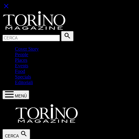
close
Cerca:
search
Cover Story
People
Places
Events
Food
Specials
Editoriali
MENÙ
search
CERCA