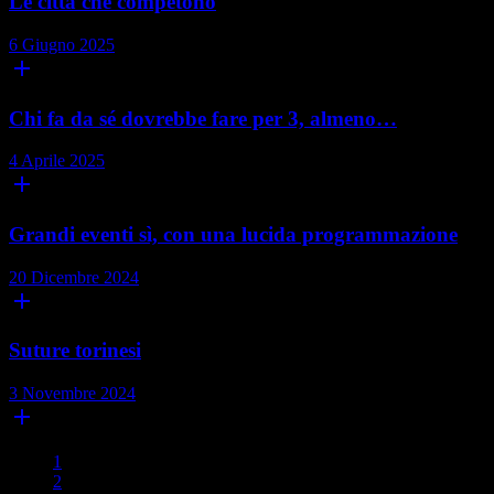
Le città che competono
6 Giugno 2025
add
Chi fa da sé dovrebbe fare per 3, almeno…
4 Aprile 2025
add
Grandi eventi sì, con una lucida programmazione
20 Dicembre 2024
add
Suture torinesi
3 Novembre 2024
add
1
2