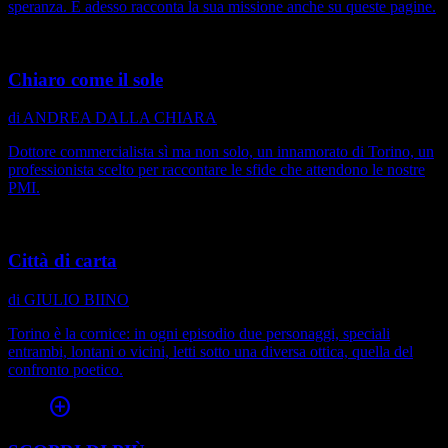
speranza. E adesso racconta la sua missione anche su queste pagine.
Chiaro come il sole
di ANDREA DALLA CHIARA
Dottore commercialista sì ma non solo, un innamorato di Torino, un
professionista scelto per raccontare le sfide che attendono le nostre
PMI.
Città di carta
di GIULIO BIINO
Torino è la cornice: in ogni episodio due personaggi, speciali
entrambi, lontani o vicini, letti sotto una diversa ottica, quella del
confronto poetico.
add_circle