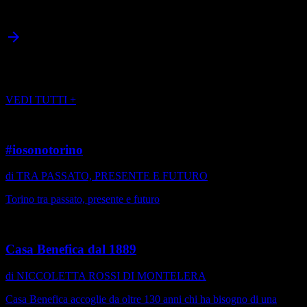
arrow_back
arrow_forward
EDITORIALI DA SCOPRIRE
VEDI TUTTI +
#iosonotorino
di TRA PASSATO, PRESENTE E FUTURO
Torino tra passato, presente e futuro
Casa Benefica dal 1889
di NICCOLETTA ROSSI DI MONTELERA
Casa Benefica accoglie da oltre 130 anni chi ha bisogno di una