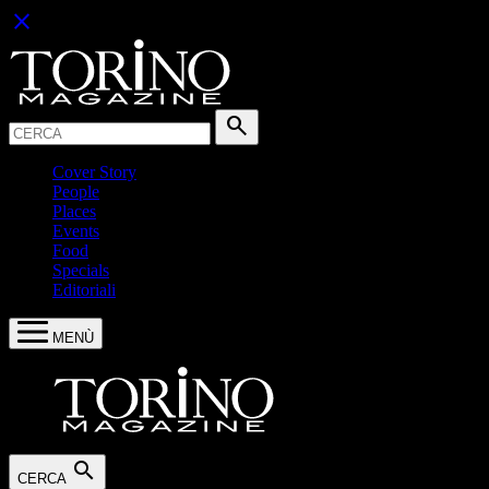
close
Cerca:
search
Cover Story
People
Places
Events
Food
Specials
Editoriali
MENÙ
search
CERCA